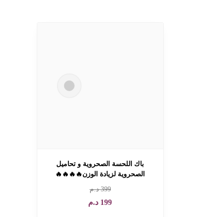
باك اللحسة الصحروية و تحاميل
الصحروية لزيادة الوزن🔥🔥🔥🔥
399
د.م
199
د.م